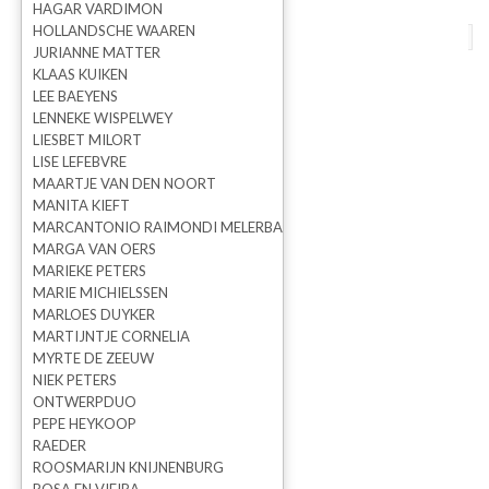
HAGAR VARDIMON
HOLLANDSCHE WAAREN
terug naar overzicht
vorige
volgende
JURIANNE MATTER
KLAAS KUIKEN
Paradise bord Together
LEE BAEYENS
LENNEKE WISPELWEY
LIESBET MILORT
LISE LEFEBVRE
MAARTJE VAN DEN NOORT
MANITA KIEFT
MARCANTONIO RAIMONDI MELERBA
MARGA VAN OERS
MARIEKE PETERS
MARIE MICHIELSSEN
MARLOES DUYKER
MARTIJNTJE CORNELIA
MYRTE DE ZEEUW
NIEK PETERS
ONTWERPDUO
Esther Derkx
PEPE HEYKOOP
RAEDER
ROOSMARIJN KNIJNENBURG