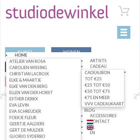
Toggle
navigati
KUNST
WONEN
HOME
ARTISTS
ATELIER VAN ROSA
CADEAU
MODE
SPECIALS
CAROLIEN WISSING
CADEAUBON
CHRISTIAN LACROIX
TOT €25
ELKE & MAARTJE
SALE
€25 TOT €50
ELKE VAN DEN BERG
€50 TOT €75
ELLEN VAN DER HORST
€75 EN MEER
ESTHER DERKX
VVV CADEAUKAART
EVA LEVIN
Alle artikelen
BLOG
EVA SCHREUDER
ACCESSOIRES
FOEKJE FLEUR
CONTACT
GEERTJE AALDERS
NL
GERT DE MULDER
ZOEK
EN
GUORIO SYDERBO