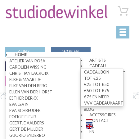
Toggle
navigati
KUNST
WONEN
HOME
ARTISTS
ATELIER VAN ROSA
CADEAU
MODE
SPECIALS
CAROLIEN WISSING
CADEAUBON
CHRISTIAN LACROIX
TOT €25
ELKE & MAARTJE
SALE
€25 TOT €50
ELKE VAN DEN BERG
€50 TOT €75
ELLEN VAN DER HORST
€75 EN MEER
ESTHER DERKX
VVV CADEAUKAART
EVA LEVIN
Alle artikelen
BLOG
EVA SCHREUDER
ACCESSOIRES
FOEKJE FLEUR
CONTACT
GEERTJE AALDERS
NL
GERT DE MULDER
ZOEK
EN
GUORIO SYDERBO