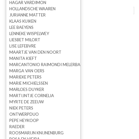
HAGAR VARDIMON
HOLLANDSCHE WAAREN
terug naar overzicht
vorige
volgende
JURIANNE MATTER
KLAAS KUIKEN
Paradise bord Enjoy
LEE BAEYENS
LENNEKE WISPELWEY
LIESBET MILORT
LISE LEFEBVRE
MAARTJE VAN DEN NOORT
MANITA KIEFT
MARCANTONIO RAIMONDI MELERBA
MARGA VAN OERS
MARIEKE PETERS
MARIE MICHIELSSEN
MARLOES DUYKER
MARTIJNTJE CORNELIA
MYRTE DE ZEEUW
NIEK PETERS
ONTWERPDUO
Esther Derkx
PEPE HEYKOOP
RAEDER
ROOSMARIJN KNIJNENBURG