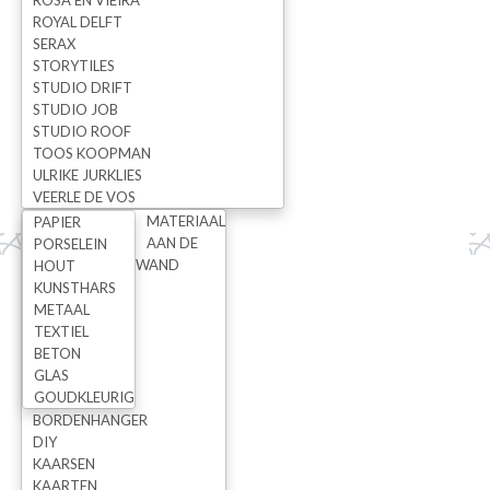
ROSA EN VIEIRA
ROYAL DELFT
Carolien Wissing
SERAX
STORYTILES
€
75,00
STUDIO DRIFT
STUDIO JOB
STUDIO ROOF
TOOS KOOPMAN
ULRIKE JURKLIES
1
VEERLE DE VOS
MATERIAAL
PAPIER
AAN DE
PORSELEIN
WAND
HOUT
KUNSTHARS
METAAL
TEXTIEL
NIEUWS
BETON
Nieuws
GLAS
GOUDKLEURIG
Nieuwsbrieven
BORDENHANGER
Wij staan op Flavourites Live
DIY
KAARSEN
KAARTEN