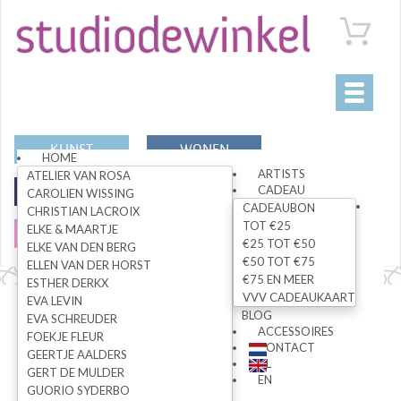
Toggle
navigati
KUNST
WONEN
HOME
ARTISTS
ATELIER VAN ROSA
CADEAU
MODE
SPECIALS
CAROLIEN WISSING
CADEAUBON
CHRISTIAN LACROIX
TOT €25
ELKE & MAARTJE
SALE
€25 TOT €50
ELKE VAN DEN BERG
€50 TOT €75
ELLEN VAN DER HORST
€75 EN MEER
ESTHER DERKX
VVV CADEAUKAART
EVA LEVIN
Alle artikelen
BLOG
EVA SCHREUDER
ACCESSOIRES
FOEKJE FLEUR
CONTACT
GEERTJE AALDERS
NL
GERT DE MULDER
ZOEK
EN
GUORIO SYDERBO