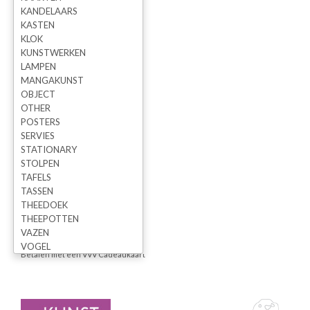
OVER STUDIODEWINKEL
KANDELAARS
KASTEN
Contact
KLOK
Voorwaarden / Privacy Statement
KUNSTWERKEN
LAMPEN
Werkwijze
MANGAKUNST
Disclaimer
OBJECT
OTHER
Winkelwagen
POSTERS
HTML sitemap
SERVIES
STATIONARY
STOLPEN
SERVICE
TAFELS
TASSEN
Relatiegeschenken
THEEDOEK
Huwelijk
THEEPOTTEN
VAZEN
Cadeaubonnen
VOGEL
Betalen met een VVV Cadeaukaart