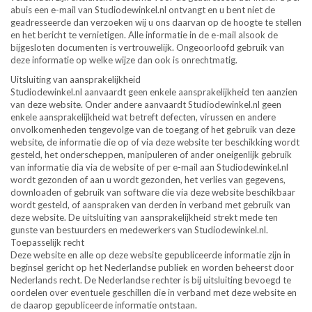
abuis een e-mail van Studiodewinkel.nl ontvangt en u bent niet de
geadresseerde dan verzoeken wij u ons daarvan op de hoogte te stellen
en het bericht te vernietigen. Alle informatie in de e-mail alsook de
bijgesloten documenten is vertrouwelijk. Ongeoorloofd gebruik van
deze informatie op welke wijze dan ook is onrechtmatig.
Uitsluiting van aansprakelijkheid
Studiodewinkel.nl aanvaardt geen enkele aansprakelijkheid ten aanzien
van deze website. Onder andere aanvaardt Studiodewinkel.nl geen
enkele aansprakelijkheid wat betreft defecten, virussen en andere
onvolkomenheden tengevolge van de toegang of het gebruik van deze
website, de informatie die op of via deze website ter beschikking wordt
gesteld, het onderscheppen, manipuleren of ander oneigenlijk gebruik
van informatie dia via de website of per e-mail aan Studiodewinkel.nl
wordt gezonden of aan u wordt gezonden, het verlies van gegevens,
downloaden of gebruik van software die via deze website beschikbaar
wordt gesteld, of aanspraken van derden in verband met gebruik van
deze website. De uitsluiting van aansprakelijkheid strekt mede ten
gunste van bestuurders en medewerkers van Studiodewinkel.nl.
Toepasselijk recht
Deze website en alle op deze website gepubliceerde informatie zijn in
beginsel gericht op het Nederlandse publiek en worden beheerst door
Nederlands recht. De Nederlandse rechter is bij uitsluiting bevoegd te
oordelen over eventuele geschillen die in verband met deze website en
de daarop gepubliceerde informatie ontstaan.