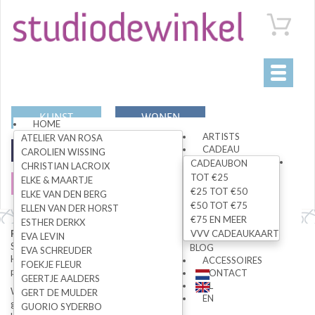
Toggle
navigati
KUNST
WONEN
HOME
ARTISTS
ATELIER VAN ROSA
CADEAU
MODE
SPECIALS
CAROLIEN WISSING
CADEAUBON
CHRISTIAN LACROIX
TOT €25
ELKE & MAARTJE
SALE
€25 TOT €50
ELKE VAN DEN BERG
€50 TOT €75
ELLEN VAN DER HORST
€75 EN MEER
ESTHER DERKX
Privacy Statement
VVV CADEAUKAART
EVA LEVIN
Studiodewinkel.nl neemt de privacy van haar klanten uiterst serieus.
BLOG
EVA SCHREUDER
Hieronder een uitleg over het mogelijke gebruik van uw
ACCESSOIRES
FOEKJE FLEUR
persoonsgegevens.
CONTACT
GEERTJE AALDERS
NL
Wanneer u een bestelling plaatst bij Studiodewinkel.nl, zal u worden
GERT DE MULDER
EN
gevraagd de hiervoor benodigde gegevens aan ons te verstrekken. In
GUORIO SYDERBO