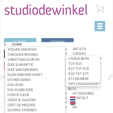
Toggle
navigati
KUNST
WONEN
HOME
ARTISTS
ATELIER VAN ROSA
CADEAU
MODE
SPECIALS
CAROLIEN WISSING
CADEAUBON
CHRISTIAN LACROIX
TOT €25
ELKE & MAARTJE
SALE
€25 TOT €50
ELKE VAN DEN BERG
€50 TOT €75
ELLEN VAN DER HORST
€75 EN MEER
ESTHER DERKX
VVV CADEAUKAART
EVA LEVIN
Alle artikelen
BLOG
EVA SCHREUDER
ACCESSOIRES
FOEKJE FLEUR
CONTACT
GEERTJE AALDERS
NL
GERT DE MULDER
ZOEK
EN
GUORIO SYDERBO