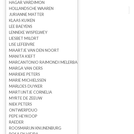
HAGAR VARDIMON
HOLLANDSCHE WAAREN
terug naar overzicht
vorige
volgende
JURIANNE MATTER
KLAAS KUIKEN
Wall Birds
LEE BAEYENS
LENNEKE WISPELWEY
LIESBET MILORT
LISE LEFEBVRE
MAARTJE VAN DEN NOORT
MANITA KIEFT
MARCANTONIO RAIMONDI MELERBA
MARGA VAN OERS
MARIEKE PETERS
MARIE MICHIELSSEN
MARLOES DUYKER
MARTIJNTJE CORNELIA
MYRTE DE ZEEUW
NIEK PETERS
ONTWERPDUO
Wandschappen
PEPE HEYKOOP
RAEDER
ROOSMARIJN KNIJNENBURG
Prijs