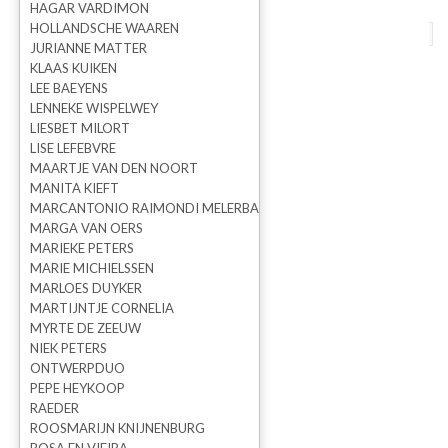
HAGAR VARDIMON
HOLLANDSCHE WAAREN
terug naar overzicht
vorige
volgende
JURIANNE MATTER
KLAAS KUIKEN
Vaas Gala
LEE BAEYENS
LENNEKE WISPELWEY
LIESBET MILORT
LISE LEFEBVRE
MAARTJE VAN DEN NOORT
MANITA KIEFT
MARCANTONIO RAIMONDI MELERBA
MARGA VAN OERS
MARIEKE PETERS
MARIE MICHIELSSEN
MARLOES DUYKER
MARTIJNTJE CORNELIA
MYRTE DE ZEEUW
NIEK PETERS
ONTWERPDUO
Kseniya Kravtsova
PEPE HEYKOOP
RAEDER
ROOSMARIJN KNIJNENBURG
Prijs