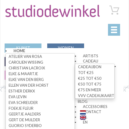
Toggle
navigati
KUNST
WONEN
HOME
ARTISTS
ATELIER VAN ROSA
CADEAU
MODE
SPECIALS
CAROLIEN WISSING
CADEAUBON
CHRISTIAN LACROIX
TOT €25
ELKE & MAARTJE
SALE
€25 TOT €50
ELKE VAN DEN BERG
€50 TOT €75
ELLEN VAN DER HORST
€75 EN MEER
ESTHER DERKX
VVV CADEAUKAART
EVA LEVIN
Alle artikelen
BLOG
EVA SCHREUDER
ACCESSOIRES
FOEKJE FLEUR
CONTACT
GEERTJE AALDERS
NL
GERT DE MULDER
ZOEK
EN
GUORIO SYDERBO