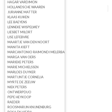
HAGAR VARDIMON
HOLLANDSCHE WAAREN
terug naar overzicht
vorige
volgende
JURIANNE MATTER
KLAAS KUIKEN
Fingers lamp
LEE BAEYENS
LENNEKE WISPELWEY
LIESBET MILORT
LISE LEFEBVRE
MAARTJE VAN DEN NOORT
MANITA KIEFT
MARCANTONIO RAIMONDI MELERBA
MARGA VAN OERS
MARIEKE PETERS
MARIE MICHIELSSEN
MARLOES DUYKER
MARTIJNTJE CORNELIA
MYRTE DE ZEEUW
NIEK PETERS
ONTWERPDUO
Marcantonio Raimondi Malerba
PEPE HEYKOOP
RAEDER
ROOSMARIJN KNIJNENBURG
Prijs