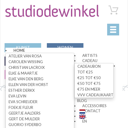
Toggle
navigati
KUNST
WONEN
HOME
ARTISTS
ATELIER VAN ROSA
CADEAU
MODE
SPECIALS
CAROLIEN WISSING
CADEAUBON
CHRISTIAN LACROIX
TOT €25
ELKE & MAARTJE
SALE
€25 TOT €50
ELKE VAN DEN BERG
€50 TOT €75
ELLEN VAN DER HORST
€75 EN MEER
ESTHER DERKX
VVV CADEAUKAART
EVA LEVIN
Alle artikelen
BLOG
EVA SCHREUDER
ACCESSOIRES
FOEKJE FLEUR
CONTACT
GEERTJE AALDERS
NL
GERT DE MULDER
ZOEK
EN
GUORIO SYDERBO