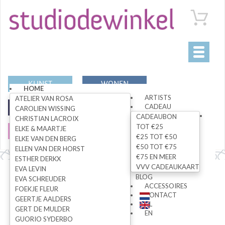
Toggle
navigati
KUNST
WONEN
HOME
ARTISTS
ATELIER VAN ROSA
CADEAU
MODE
SPECIALS
CAROLIEN WISSING
CADEAUBON
CHRISTIAN LACROIX
TOT €25
ELKE & MAARTJE
SALE
€25 TOT €50
ELKE VAN DEN BERG
€50 TOT €75
ELLEN VAN DER HORST
€75 EN MEER
ESTHER DERKX
Home
>
home
VVV CADEAUKAART
EVA LEVIN
BLOG
EVA SCHREUDER
ACCESSOIRES
FOEKJE FLEUR
CONTACT
GEERTJE AALDERS
NL
GERT DE MULDER
EN
GUORIO SYDERBO