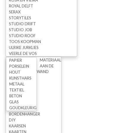
ROSA EN VIEIRA
ROYAL DELFT
SERAX
STORYTILES
NIEUWS
STUDIO DRIFT
Nieuws
STUDIO JOB
STUDIO ROOF
Nieuwsbrieven
TOOS KOOPMAN
Wij staan op Flavourites Live
ULRIKE JURKLIES
VEERLE DE VOS
MATERIAAL
PAPIER
OVER STUDIODEWINKEL
AAN DE
PORSELEIN
WAND
HOUT
Contact
KUNSTHARS
Voorwaarden / Privacy Statement
METAAL
TEXTIEL
Werkwijze
BETON
Disclaimer
GLAS
GOUDKLEURIG
Winkelwagen
BORDENHANGER
HTML sitemap
DIY
KAARSEN
KAARTEN