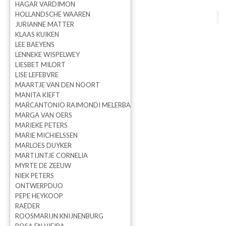
HAGAR VARDIMON
HOLLANDSCHE WAAREN
terug naar overzicht
vorige
volgende
JURIANNE MATTER
KLAAS KUIKEN
VERKOCHT Starmonkey
LEE BAEYENS
LENNEKE WISPELWEY
broche
LIESBET MILORT
LISE LEFEBVRE
MAARTJE VAN DEN NOORT
MANITA KIEFT
MARCANTONIO RAIMONDI MELERBA
MARGA VAN OERS
MARIEKE PETERS
MARIE MICHIELSSEN
MARLOES DUYKER
MARTIJNTJE CORNELIA
MYRTE DE ZEEUW
NIEK PETERS
ONTWERPDUO
PEPE HEYKOOP
Min Yoo
RAEDER
ROOSMARIJN KNIJNENBURG
Prijs