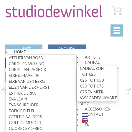
Toggle
navigati
KUNST
WONEN
HOME
ARTISTS
ATELIER VAN ROSA
CADEAU
MODE
SPECIALS
CAROLIEN WISSING
CADEAUBON
CHRISTIAN LACROIX
TOT €25
ELKE & MAARTJE
SALE
€25 TOT €50
ELKE VAN DEN BERG
€50 TOT €75
ELLEN VAN DER HORST
€75 EN MEER
ESTHER DERKX
VVV CADEAUKAART
EVA LEVIN
Alle artikelen
BLOG
EVA SCHREUDER
ACCESSOIRES
FOEKJE FLEUR
CONTACT
GEERTJE AALDERS
NL
GERT DE MULDER
ZOEK
EN
GUORIO SYDERBO