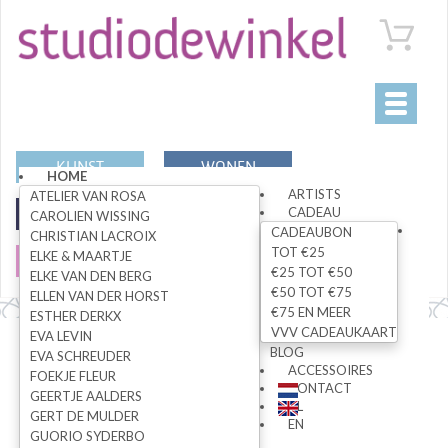
Toggle
navigati
KUNST
WONEN
HOME
ARTISTS
ATELIER VAN ROSA
CADEAU
MODE
SPECIALS
CAROLIEN WISSING
CADEAUBON
CHRISTIAN LACROIX
TOT €25
ELKE & MAARTJE
SALE
€25 TOT €50
ELKE VAN DEN BERG
€50 TOT €75
ELLEN VAN DER HORST
€75 EN MEER
ESTHER DERKX
VVV CADEAUKAART
EVA LEVIN
Alle artikelen
BLOG
EVA SCHREUDER
ACCESSOIRES
FOEKJE FLEUR
CONTACT
GEERTJE AALDERS
NL
GERT DE MULDER
ZOEK
EN
GUORIO SYDERBO