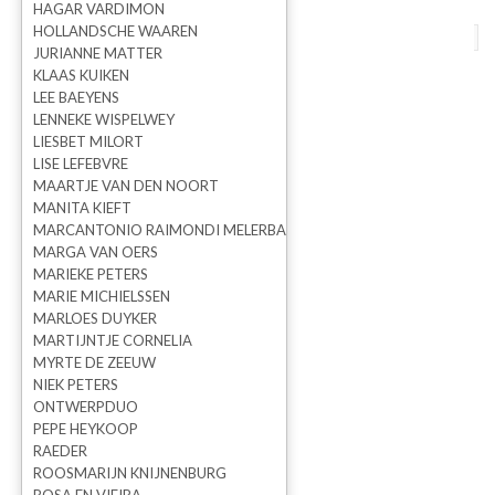
HAGAR VARDIMON
HOLLANDSCHE WAAREN
terug naar overzicht
vorige
volgende
JURIANNE MATTER
KLAAS KUIKEN
VERKOCHT Kunstwerk A
LEE BAEYENS
LENNEKE WISPELWEY
light filled day
LIESBET MILORT
LISE LEFEBVRE
MAARTJE VAN DEN NOORT
MANITA KIEFT
MARCANTONIO RAIMONDI MELERBA
MARGA VAN OERS
MARIEKE PETERS
MARIE MICHIELSSEN
MARLOES DUYKER
MARTIJNTJE CORNELIA
MYRTE DE ZEEUW
NIEK PETERS
ONTWERPDUO
PEPE HEYKOOP
Marieke Peters
RAEDER
ROOSMARIJN KNIJNENBURG
Prijs