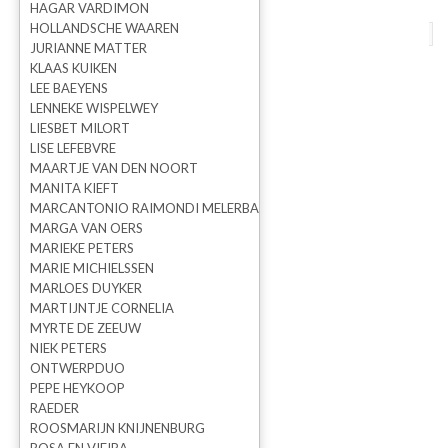
HAGAR VARDIMON
HOLLANDSCHE WAAREN
terug naar overzicht
vorige
volgende
JURIANNE MATTER
KLAAS KUIKEN
VERKOCHT Candy B
LEE BAEYENS
LENNEKE WISPELWEY
wandobject
LIESBET MILORT
LISE LEFEBVRE
MAARTJE VAN DEN NOORT
MANITA KIEFT
MARCANTONIO RAIMONDI MELERBA
MARGA VAN OERS
MARIEKE PETERS
MARIE MICHIELSSEN
MARLOES DUYKER
MARTIJNTJE CORNELIA
MYRTE DE ZEEUW
NIEK PETERS
ONTWERPDUO
PEPE HEYKOOP
RAEDER
Martijntje Cornelia
ROOSMARIJN KNIJNENBURG
Prijs