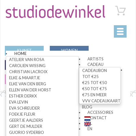
Toggle
navigati
KUNST
WONEN
HOME
ARTISTS
ATELIER VAN ROSA
CADEAU
MODE
SPECIALS
CAROLIEN WISSING
CADEAUBON
CHRISTIAN LACROIX
TOT €25
ELKE & MAARTJE
SALE
€25 TOT €50
ELKE VAN DEN BERG
€50 TOT €75
ELLEN VAN DER HORST
€75 EN MEER
ESTHER DERKX
VVV CADEAUKAART
EVA LEVIN
Alle artikelen
BLOG
EVA SCHREUDER
ACCESSOIRES
FOEKJE FLEUR
CONTACT
GEERTJE AALDERS
NL
GERT DE MULDER
ZOEK
EN
GUORIO SYDERBO