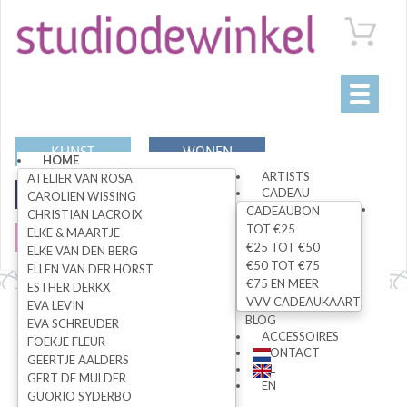
Toggle
navigati
KUNST
WONEN
HOME
ARTISTS
ATELIER VAN ROSA
CADEAU
MODE
SPECIALS
CAROLIEN WISSING
CADEAUBON
CHRISTIAN LACROIX
TOT €25
ELKE & MAARTJE
SALE
€25 TOT €50
ELKE VAN DEN BERG
€50 TOT €75
ELLEN VAN DER HORST
€75 EN MEER
ESTHER DERKX
VVV CADEAUKAART
EVA LEVIN
Alle artikelen
BLOG
EVA SCHREUDER
ACCESSOIRES
FOEKJE FLEUR
CONTACT
GEERTJE AALDERS
NL
GERT DE MULDER
ZOEK
EN
GUORIO SYDERBO