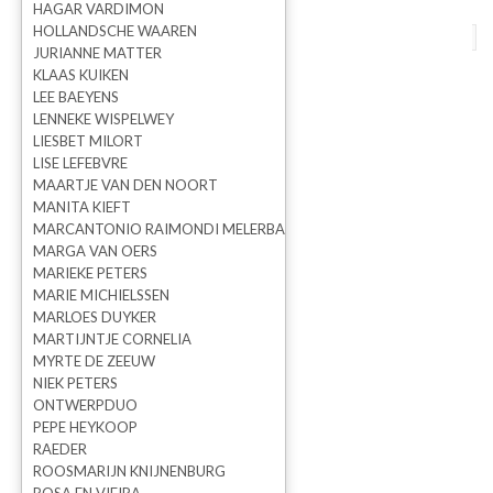
HAGAR VARDIMON
HOLLANDSCHE WAAREN
terug naar overzicht
vorige
volgende
JURIANNE MATTER
KLAAS KUIKEN
Kunstwerkje I See Them
LEE BAEYENS
LENNEKE WISPELWEY
Bloom
LIESBET MILORT
LISE LEFEBVRE
MAARTJE VAN DEN NOORT
MANITA KIEFT
MARCANTONIO RAIMONDI MELERBA
MARGA VAN OERS
MARIEKE PETERS
MARIE MICHIELSSEN
MARLOES DUYKER
MARTIJNTJE CORNELIA
MYRTE DE ZEEUW
NIEK PETERS
ONTWERPDUO
PEPE HEYKOOP
Hagar Vardimon
RAEDER
ROOSMARIJN KNIJNENBURG