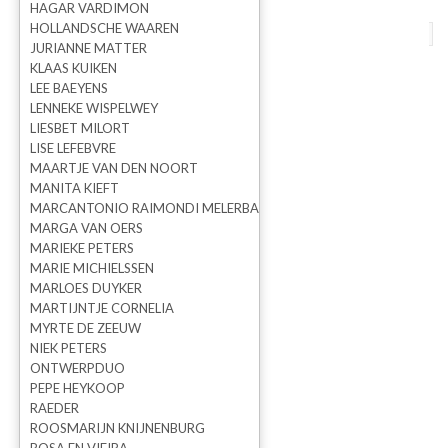
HAGAR VARDIMON
HOLLANDSCHE WAAREN
terug naar overzicht
vorige
volgende
JURIANNE MATTER
KLAAS KUIKEN
Print Reading on the moon*
LEE BAEYENS
LENNEKE WISPELWEY
LIESBET MILORT
LISE LEFEBVRE
MAARTJE VAN DEN NOORT
MANITA KIEFT
MARCANTONIO RAIMONDI MELERBA
MARGA VAN OERS
MARIEKE PETERS
MARIE MICHIELSSEN
MARLOES DUYKER
MARTIJNTJE CORNELIA
MYRTE DE ZEEUW
NIEK PETERS
ONTWERPDUO
Hagar Vardimon
PEPE HEYKOOP
RAEDER
ROOSMARIJN KNIJNENBURG
Prijs