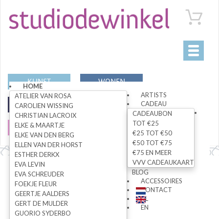
Toggle
navigati
KUNST
WONEN
HOME
ARTISTS
ATELIER VAN ROSA
CADEAU
MODE
SPECIALS
CAROLIEN WISSING
CADEAUBON
CHRISTIAN LACROIX
TOT €25
ELKE & MAARTJE
SALE
€25 TOT €50
ELKE VAN DEN BERG
€50 TOT €75
ELLEN VAN DER HORST
€75 EN MEER
ESTHER DERKX
VVV CADEAUKAART
EVA LEVIN
Alle artikelen
BLOG
EVA SCHREUDER
ACCESSOIRES
FOEKJE FLEUR
CONTACT
GEERTJE AALDERS
NL
GERT DE MULDER
ZOEK
EN
GUORIO SYDERBO