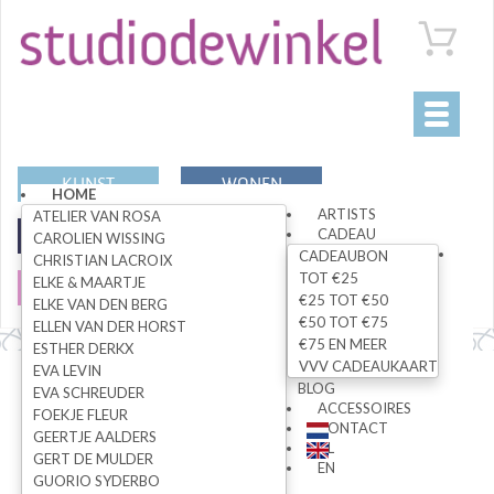
Toggle
navigati
KUNST
WONEN
HOME
ARTISTS
ATELIER VAN ROSA
CADEAU
MODE
SPECIALS
CAROLIEN WISSING
CADEAUBON
CHRISTIAN LACROIX
TOT €25
ELKE & MAARTJE
SALE
€25 TOT €50
ELKE VAN DEN BERG
€50 TOT €75
ELLEN VAN DER HORST
€75 EN MEER
ESTHER DERKX
VVV CADEAUKAART
EVA LEVIN
Alle artikelen
BLOG
EVA SCHREUDER
ACCESSOIRES
FOEKJE FLEUR
CONTACT
GEERTJE AALDERS
NL
GERT DE MULDER
ZOEK
EN
GUORIO SYDERBO