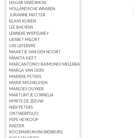
HAGAR VARDIMON
HOLLANDSCHE WAAREN
terug naar overzicht
vorige
volgende
JURIANNE MATTER
KLAAS KUIKEN
Sporen XIII
LEE BAEYENS
LENNEKE WISPELWEY
LIESBET MILORT
LISE LEFEBVRE
MAARTJE VAN DEN NOORT
MANITA KIEFT
MARCANTONIO RAIMONDI MELERBA
MARGA VAN OERS
MARIEKE PETERS
MARIE MICHIELSSEN
MARLOES DUYKER
MARTIJNTJE CORNELIA
MYRTE DE ZEEUW
NIEK PETERS
ONTWERPDUO
Dorothe Arts
PEPE HEYKOOP
RAEDER
ROOSMARIJN KNIJNENBURG
Prijs